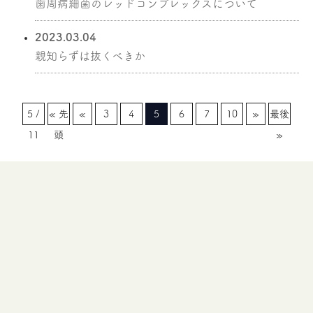
歯周病細菌のレッドコンプレックスについて
2023.03.04
親知らずは抜くべきか
5 /
« 先
«
3
4
5
6
7
10
»
最後
11
頭
»
誰にも相談できないとき...
どんな些細な事でも、
お気軽にご相談ください