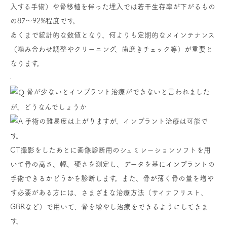
入する手術）や骨移植を伴った埋入では若干生存率が下がるもの
の87〜92%程度です。
あくまで統計的な数値となり、何よりも定期的なメインテナンス
（噛み合わせ調整やクリーニング、歯磨きチェック等）が重要と
なります。
骨が少ないとインプラント治療ができないと言われました
が、どうなんでしょうか
手術の難易度は上がりますが、インプラント治療は可能で
す。
CT撮影をしたあとに画像診断用のシュミレーションソフトを用
いて骨の高さ、幅、硬さを測定し、データを基にインプラントの
手術できるかどうかを診断します。また、骨が薄く骨の量を増や
す必要がある方には、さまざまな治療方法（サイナフリスト、
GBRなど）で用いて、骨を増やし治療をできるようにしてきま
す、