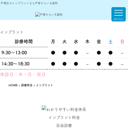
戸塚区のインプラントなら戸塚そらいろ歯科
インプラント
診療時間
月
火
水
木
金
土
日
9:30～13:00
●
●
●
–
●
●
–
14:30～18:30
●
●
●
–
●
●
–
休診日：木・日・祝日
HOME
>
診療科目
>
インプラント
インプラント料金
自由診療