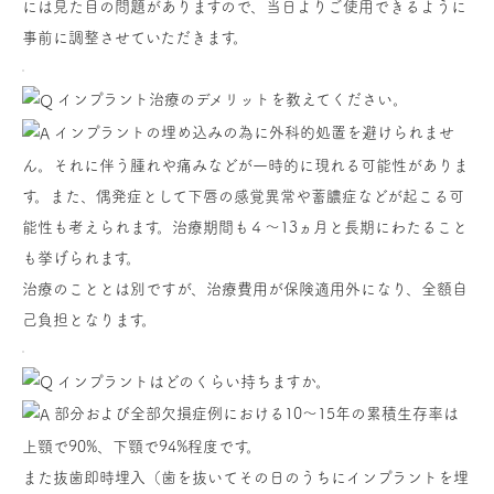
には見た目の問題がありますので、当日よりご使用できるように
事前に調整させていただきます。
インプラント治療のデメリットを教えてください。
インプラントの埋め込みの為に外科的処置を避けられませ
ん。それに伴う腫れや痛みなどが一時的に現れる可能性がありま
す。また、偶発症として下唇の感覚異常や蓄膿症などが起こる可
能性も考えられます。治療期間も４～13ヵ月と長期にわたること
も挙げられます。
治療のこととは別ですが、治療費用が保険適用外になり、全額自
己負担となります。
インプラントはどのくらい持ちますか。
部分および全部欠損症例における10〜15年の累積生存率は
上顎で90%、下顎で94%程度です。
また抜歯即時埋入（歯を抜いてその日のうちにインプラントを埋