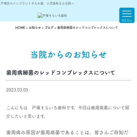
戸塚区のインプラントや入れ歯、小児歯科なら当院へ
理念
院長紹介
院内設備
アクセス
HOME
>
お知らせ
>
ブログ
>
歯周病細菌のレッドコンプレックスについて
当院からのお知らせ
歯周病細菌のレッドコンプレックスについて
休診日｜木・日・祝日
2023.03.05
こんにちは 戸塚そらいろ歯科です。今回は歯周病菌について紹
介したいと思います。
歯周病の原因が歯周病菌であることは、皆さんご存知だ