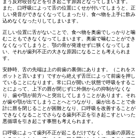
まう反対咬合などを引き起こす原因となってしまいます。
また、口呼吸によって舌の位置にくせが付いてしまうと、正
しい発音ができなくなってしまったり、食べ物を上手に飲み
込めなくなったりしてしまいます。
正しい位置に舌がないことで、食べ物を奥歯でしっかりと噛
むこともできなくなってしまいます。奥歯で噛むことができ
なくなってしまうと、顎の骨が発達せずに狭くなってしま
い、それが歯列不正の大きな原因になることも考えられま
す。
安静時、舌の先端は上の前歯の裏側にあります。（これをス
ポットと言います）ですから絶えず舌圧によって前歯を押し
ていることになります。常に口が開いた状態で呼吸をするこ
とによって、上下の唇が閉じずに外側からの抑制がなくな
り、歯や顎が前方へと突出してしまうことがあります。それ
が歯や顎が出てしまうことへとつながり、歯が出ることで余
計に唇を閉じることが困難となり、口呼吸を改善することが
できなくなることでさらなる歯列不正を引き起こすといった
悪循環を引き起こす事態も考えられます。
口呼吸によって歯列不正が起こるだけでなく、虫歯の原因と