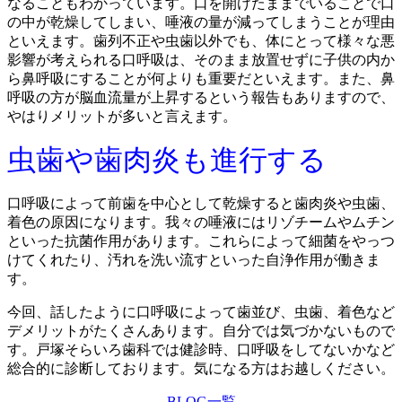
なることもわかっています。口を開けたままでいることで口
の中が乾燥してしまい、唾液の量が減ってしまうことが理由
といえます。歯列不正や虫歯以外でも、体にとって様々な悪
影響が考えられる口呼吸は、そのまま放置せずに子供の内か
ら鼻呼吸にすることが何よりも重要だといえます。また、鼻
呼吸の方が脳血流量が上昇するという報告もありますので、
やはりメリットが多いと言えます。
虫歯や歯肉炎も進行する
口呼吸によって前歯を中心として乾燥すると歯肉炎や虫歯、
着色の原因になります。我々の唾液にはリゾチームやムチン
といった抗菌作用があります。これらによって細菌をやっつ
けてくれたり、汚れを洗い流すといった自浄作用が働きま
す。
今回、話したように口呼吸によって歯並び、虫歯、着色など
デメリットがたくさんあります。自分では気づかないもので
す。戸塚そらいろ歯科では健診時、口呼吸をしてないかなど
総合的に診断しております。気になる方はお越しください。
BLOG一覧