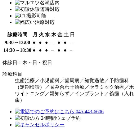
診療時間
月
火
水
木
金
土
日
9:30～13:00
●
●
●
–
●
●
–
14:30～18:30
●
●
●
–
●
●
–
休診日：木・日・祝日
診療科目
虫歯治療／小児歯科／歯周病／知覚過敏／予防歯科
（定期検診）／噛み合わせ治療／セラミック治療／ホ
ワイトニング／親知らず／インプラント／義歯（入れ
歯）